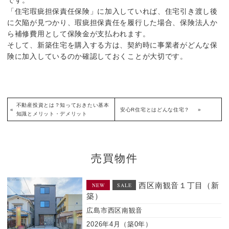
です。
「住宅瑕疵担保責任保険」に加入していれば、住宅引き渡し後
に欠陥が見つかり、瑕疵担保責任を履行した場合、保険法人か
ら補修費用として保険金が支払われます。
そして、新築住宅を購入する方は、契約時に事業者がどんな保
険に加入しているのか確認しておくことが大切です。
不動産投資とは？知っておきたい基本
«
安心R住宅とはどんな住宅？
»
知識とメリット・デメリット
売買物件
西区南観音１丁目（新
廿日
NEW
SALE
（戸建）
廿日市市阿品台
年）
1989年9月（築36年）