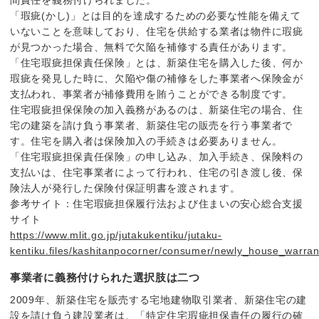
間責任を義務付けられました。
「瑕疵(かし)」とは目的を達成するための必要な性能を備えて
いないことを意味しており、住宅を供給する業者は物件に瑕疵
が見つかった場合、無料で欠陥を補修する責任があります。
「住宅瑕疵担保責任保険」とは、新築住宅を購入した後、何か
瑕疵を発見した時に、欠陥や傷の補修をした事業者へ保険金が
支払われ、事業者が補修費用を賄うことができる制度です。
住宅瑕疵担保保険の加入義務があるのは、新築住宅の場合、住
宅の建築を請け負う事業者、新築住宅の販売を行う事業者で
す。住宅を購入者は保険加入の手続きは必要ありません。
「住宅瑕疵担保責任保険」の申し込み、加入手続き、保険料の
支払いは、住宅事業者によって行われ、住宅の引き渡し後、保
険法人が発行した保険付保証明書を渡されます。
参考サイト：住宅瑕疵担保履行法および住まいの安心総合支援
サイト
https://www.mlit.go.jp/jutakukentiku/jutaku-
kentiku.files/kashitanpocorner/consumer/newly_house_warran
事業者に義務付けられた選択肢は二つ
2009年、新築住宅を販売する宅地建物取引業者、新築住宅の建
設を請け負う建設業者は、「特定住宅瑕疵担保責任の履行の確