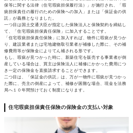
保等に関する法律（住宅瑕疵担保履行法）」が施行され、「瑕
疵担保責任の履行のための保険への加入」または「保証金の供
託」が義務となりました。
一つ目は国土交通大臣が指定した保険法人と保険契約を締結し
て、「住宅瑕疵担保責任保険」に加入することです。
「住宅瑕疵担保責任保険」に加入すれば、物件に瑕疵が見つか
り、建設業者または宅地建物取引業者が補修した際に、その補
修費用等が保険金によりてん補される形です。
もし、瑕疵が見つかった時に、新築住宅を販売する事業者が倒
産している場合は、買主は保険法人に補修にかかった費用につ
き一定の保険金を直接請求することができます。
二つ目は、「保証金の供託」は、万が一物件に瑕疵が見つかっ
た際に、売主の倒産によって、補修が困難な場合、現金を法務
局へ１０年間預けておく制度になります。
住宅瑕疵担保責任保険の保険金の支払い対象