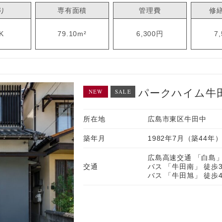
り
専有面積
管理費
修
K
79.10m²
6,300円
7
パークハイム牛
NEW
SALE
所在地
広島市東区牛田中
築年月
1982年7月（築44年
広島高速交通 「白島」
交通
バス 「牛田南」 徒歩
バス 「牛田旭」 徒歩