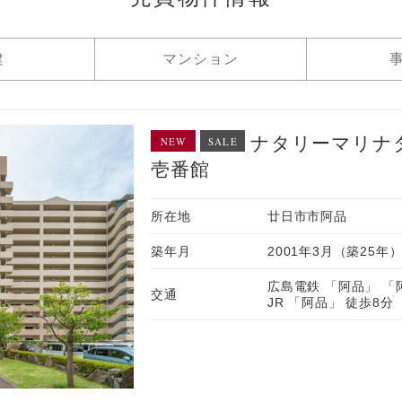
建
マンション
ナタリーマリナ
NEW
SALE
壱番館
所在地
廿日市市阿品
築年月
2001年3月（築25年
広島電鉄 「阿品」 「
交通
JR 「阿品」 徒歩8分