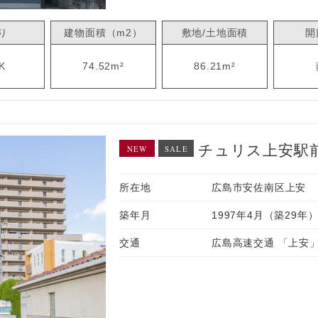
り
建物面積（m2）
敷地/土地面積
開
K
74.52m²
86.21m²
チュリス上安駅
NEW
SALE
所在地
広島市安佐南区上安
築年月
1997年4月（築29年
交通
広島高速交通 「上安」