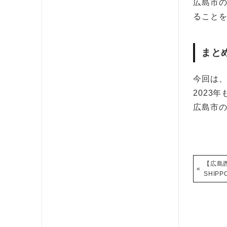
広島市
ること
まと
今回は、
2023
広島市
【広島西
«
SHIPP