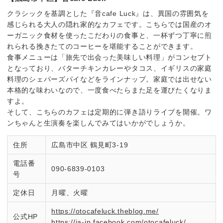
クラシックを基調とした『音cafe Luck』は、異国の雰囲気を
感じられる大人の隠れ家的なカフェです。こちらでは国産のオ
ーガニック食材を使ったこだわりの食事と、一杯ずつ丁寧に煎
れられる挽きたてのコーヒーを堪能することができます。
食事メニューは「旅先で出会った美味しい料理」がコンセプト
となっており、バターチキンカレーやタコス、イギリスの家庭
料理のシェパーズパイなどをラインナップ。家庭では出せない
本格的な味わいなので、一度食べたらまた足を運びたくなりま
すよ。
そして、こちらのカフェは定期的に弾き語りライブを開催。ワ
ンちゃんと生演奏を楽しんでみてはいかがでしょうか。
住所
広島市中区 鶴見町3-19
電話番
090-6839-0103
号
定休日
月曜、火曜
https://otocafeluck.theblog.me/
公式HP
https://ja-jp.facebook.com/otocafeluck/