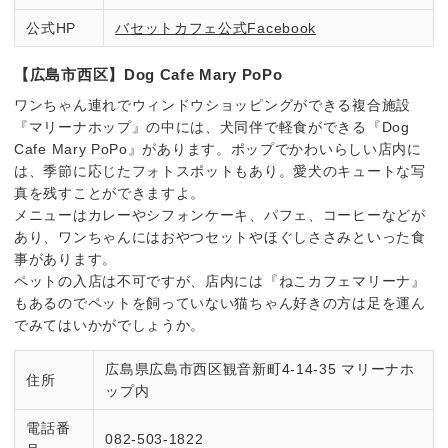
公式HP
バセットカフェ公式Facebook
【広島市西区】Dog Cafe Mary PoPo
ワンちゃん連れでウィンドウショッピングができる複合施設
『マリーナホップ』の中には、犬同伴で軽食ができる『Dog
Cafe Mary PoPo』があります。ポップでかわいらしい店内に
は、季節に応じたフォトスポットもあり。愛犬のキュートな写
真を残すことができますよ。
メニューはカレーやシフォンケーキ、パフェ、コーヒーなどが
あり、ワンちゃんにはおやつセットやほぐしささみといった食
事があります。
ペットの入店は不可ですが、店内には『ねこカフェマリーナ』
もあるのでペットを飼っていない猫ちゃん好きの方は足を運ん
でみてはいかがでしょうか。
広島県広島市西区観音新町4-14-35 マリーナホ
住所
ップ内
電話番
082-503-1822