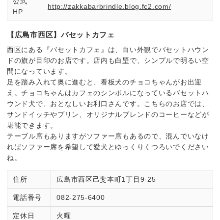
公式
http://zakkabarbrindle.blog.fc2.com/
HP
【広島市西区】バセットカフェ
西区にある『バセットカフェ』は、白い外観でバセットハウン
ドの旗が目印のお店です。店内も白壁で、シンプルで明るい空
間になっています。
足を踏み入れて奥に進むと、看板犬のチョコちゃんがお出迎
え。チョコちゃんはカフェのシンボルになっているバセットハ
ウンド犬で、おとなしいお利口さんです。こちらのお店では、
サンドイッチやプリン、オリジナルブレンドのコーヒーなどが
堪能できます。
テーブル席もありますがソファー席もあるので、混んでいなけ
ればソファー席を希望して愛犬とゆっくりくつろいでください
ね。
住所
広島市西区己斐本町1丁目9-25
電話番号
082-275-6400
定休日
火曜