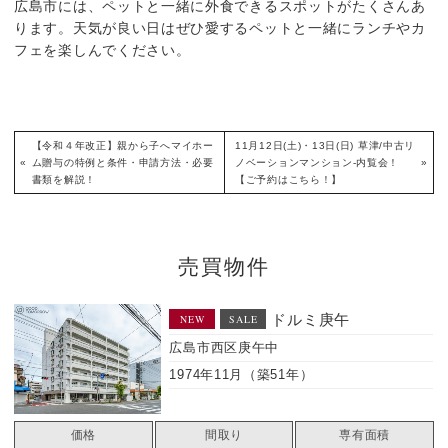
広島市には、ペットと一緒に外食できるスポットがたくさんあ
ります。天気が良い日はぜひ愛するペットと一緒にランチやカ
フェを楽しんでください。
【令和４年改正】親から子へマイホー
11月12日(土)・13日(日) 草津/中古リ
«
ム贈与の特例と条件・申請方法・必要
ノベーションマンション-内覧会！
»
書類を解説！
【ご予約はこちら！】
売買物件
西区南観音１丁目（新
NEW
SALE
築）
広島市西区南観音
2026年4月（築0年）
価格
間取り
建物面積（m2）