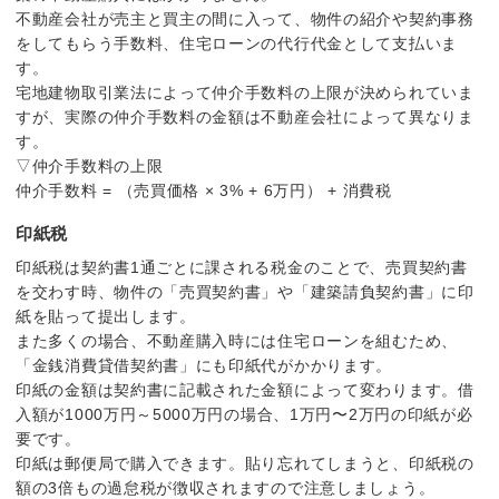
不動産会社が売主と買主の間に入って、物件の紹介や契約事務
をしてもらう手数料、住宅ローンの代行代金として支払いま
す。
宅地建物取引業法によって仲介手数料の上限が決められていま
すが、実際の仲介手数料の金額は不動産会社によって異なりま
す。
▽仲介手数料の上限
仲介手数料 = （売買価格 × 3% + 6万円） + 消費税
印紙税
印紙税は契約書1通ごとに課される税金のことで、売買契約書
を交わす時、物件の「売買契約書」や「建築請負契約書」に印
紙を貼って提出します。
また多くの場合、不動産購入時には住宅ローンを組むため、
「金銭消費貸借契約書」にも印紙代がかかります。
印紙の金額は契約書に記載された金額によって変わります。借
入額が1000万円～5000万円の場合、1万円〜2万円の印紙が必
要です。
印紙は郵便局で購入できます。貼り忘れてしまうと、印紙税の
額の3倍もの過怠税が徴収されますので注意しましょう。