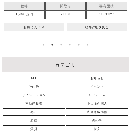
面積
価格
間取り
建物面積（m
2m²
4,280万円
3LDKS
100.31m²
お気に入り
物件詳細を見る
カテゴリ
ALL
お知らせ
その他
イベント
リノベーション
リフォーム
不動産投資
中古物件購入
売却
広島地域情報
相続
虎の巻
賃貸
購入