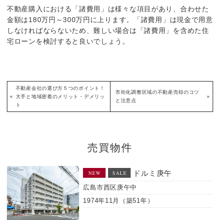
不動産購入における「諸費用」は様々な項目があり、合わせた
金額は180万円～300万円に上ります。「諸費用」は現金で用意
しなければならないため、難しい場合は「諸費用」を含めた住
宅ローンを検討すると良いでしょう。
不動産会社の選び方５つのポイント！
市街化調整区域の不動産売却のコツ
«
大手と地域密着のメリット・デメリッ
»
と注意点
ト
売買物件
西区南観音１丁目
NEW
SALE
築）
広島市西区南観音
2026年4月（築0年）