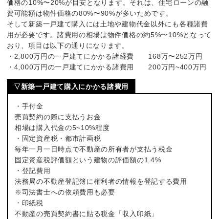
価格の10%〜20%が目安となります。それは、住宅ローンの融
資可能額は物件価格の80%〜90%が多いためです。
そして新築一戸建て購入には土地や建物代金以外にも各種諸費
用が必要です。諸費用の相場は物件価格の約5%〜10%となって
おり、項目は以下の通りになります。
・2,800万円の一戸建てにかかる諸経費 168万〜252万円
・4,000万円の一戸建てにかかる諸費用 200万円~400万円
▽新築一戸建て購入にかかる諸費用
・手付金
売買契約の際に支払うお金
相場は購入代金の5~10%程度
・固定資産税・都市計画税
毎年一月一日時点で不動産の所有者が支払う税金
固定資産税評価額という建物の評価額の1.4%
・登記費用
法務局の不動産登記簿に権利者の情報を登記する費用
※司法書士への依頼費用も必要
・印紙税
不動産の売買契約書に貼る税金「収入印紙」