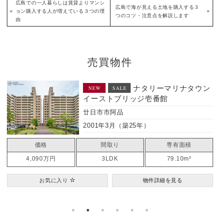
広島での一人暮らしは賃貸よりマンシ
広島で海が見える土地を購入する３
«
ョン購入する人が増えている３つの理
»
つのコツ・注意点を解説します
由
売買物件
ナタリーマリナタウン
パ
NEW
SALE
ッジ壱番館
広島市東区牛田中
1982年7月（築44
25年）
専有面積
価格
間取り
79.10m²
3,580万円
2LDK
物件詳細を見る
お気に入り