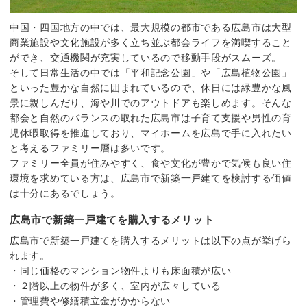
中国・四国地方の中では、最大規模の都市である広島市は大型
商業施設や文化施設が多く立ち並ぶ都会ライフを満喫すること
ができ、交通機関が充実しているので移動手段がスムーズ。
そして日常生活の中では「平和記念公園」や「広島植物公園」
といった豊かな自然に囲まれているので、休日には緑豊かな風
景に親しんだり、海や川でのアウトドアも楽しめます。そんな
都会と自然のバランスの取れた広島市は子育て支援や男性の育
児休暇取得を推進しており、マイホームを広島で手に入れたい
と考えるファミリー層は多いです。
ファミリー全員が住みやすく、食や文化が豊かで気候も良い住
環境を求めている方は、広島市で新築一戸建てを検討する価値
は十分にあるでしょう。
広島市で新築一戸建てを購入するメリット
広島市で新築一戸建てを購入するメリットは以下の点が挙げら
れます。
・同じ価格のマンション物件よりも床面積が広い
・２階以上の物件が多く、室内が広々している
・管理費や修繕積立金がかからない