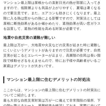
マンション最上階は屋根からの直射日光の熱が部屋に入ってき
ますので、低階層よりも気温が上がりやすく、夏場は暑くなる
ので要注意です。また、エアコンも効きにくくなります。最上
階に入る熱は窓からの熱による影響ですので、対策法としては
屋根に断熱効果があるか確かめたり、遮熱効果が高い窓ガラス
を設置して、遮熱の性能を高める対策が必要です。
地震や自然災害の避難が難しい
最上階は万が一、大地震や火災などの災害が起きた時に避難し
にくいというデメリットがありますので注意が必要です。自然
災害が起こるとエレベーターが止まり、高層階の住民は長い階
段で移動せざるをえませんので、特にお子様や高齢者がいるご
家庭はデメリットが大きいです。
マンション最上階に住むデメリットの対処法
ここからは、マンションの最上階に住むデメリットの対策法に
ついてご紹介します。
最も大切な自然災害対策は万が一に備えて非常階段の場所、下
の階へ降りるルート、避難経路を確認しておき、実際に歩いて