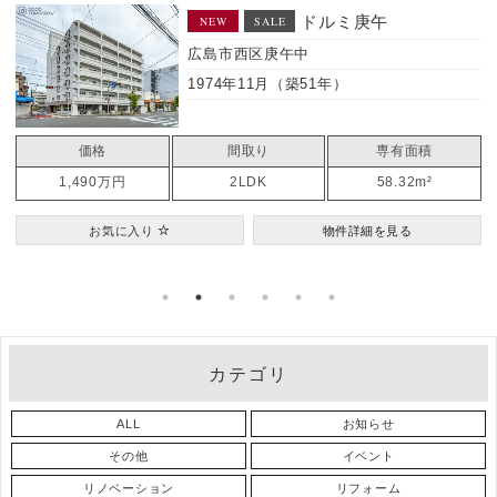
中
ドルミ庚午
NEW
SALE
広島市西区庚午中
1974年11月（築51年）
価格
間取り
専有面積
1,490万円
2LDK
58.32m²
お気に入り
物件詳細を見る
カテゴリ
ALL
お知らせ
その他
イベント
リノベーション
リフォーム