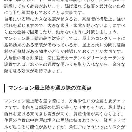
訓練しておく必要があります。逃げ遅れて被害を受けないため
にも予行練習をしておくことは大事です。
自宅にいる時に大きな地震が起きると、高層階は構造上、強い
揺れを感じますので、大きな家具・家電が動かないようにすべ
り止め金具で固定したり、動かないように対策しましょう。
マンション最上階の暑さ対策としては、屋上のコンクリートに
遮熱効果のある塗装が備わっているか、屋上と天井の間に遮熱
材や断熱材がある物件がどうか確認しておくことが大切です。
入居後の暑さ対策は、窓に遮光カーテンやグリーンカーテンを
設置すれば、窓からの適度な明かりを取り入れながら、余分な
熱を遮る効果が期待できます。
マンション最上階を選ぶ際の注意点
マンション最上階を選ぶ際には、方角や住戸の位置も要チェッ
クです。南向きは部屋の気温が暑くなりすぎるため、最上階は
西日を避ける東向きも需要が高く、資産価値が高くなります。
住戸の位置は中住戸の場合は両隣に挟まれており、騒音トラブ
ルが起こる可能性がありますが、角住戸はそういったリスクが