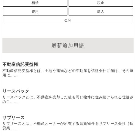
相続
税金
費用
購入
金利
最新追加用語
不動産信託受益権
不動産信託受益権とは、土地や建物などの不動産を信託会社に預け、その運
用に……
リースバック
リースバックとは、不動産を売却した後も同じ物件に住み続けられる仕組み
のこ……
サブリース
サブリースとは、不動産オーナーが所有する賃貸物件をサブリース会社（転
貸業……