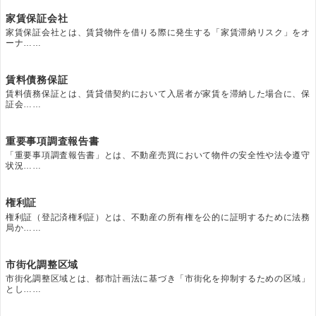
家賃保証会社
家賃保証会社とは、賃貸物件を借りる際に発生する「家賃滞納リスク」をオ
ーナ……
賃料債務保証
賃料債務保証とは、賃貸借契約において入居者が家賃を滞納した場合に、保
証会……
重要事項調査報告書
「重要事項調査報告書」とは、不動産売買において物件の安全性や法令遵守
状況……
権利証
権利証（登記済権利証）とは、不動産の所有権を公的に証明するために法務
局か……
市街化調整区域
市街化調整区域とは、都市計画法に基づき「市街化を抑制するための区域」
とし……