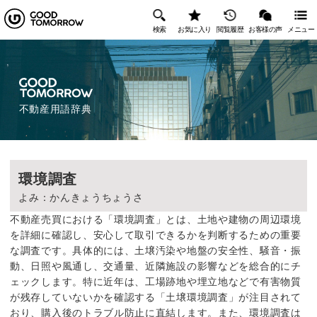
検索
お気に入り
閲覧履歴
お客様の声
メニュー
不動産用語辞典
環境調査
よみ：かんきょうちょうさ
不動産売買における「環境調査」とは、土地や建物の周辺環境
を詳細に確認し、安心して取引できるかを判断するための重要
な調査です。具体的には、土壌汚染や地盤の安全性、騒音・振
動、日照や風通し、交通量、近隣施設の影響などを総合的にチ
ェックします。特に近年は、工場跡地や埋立地などで有害物質
が残存していないかを確認する「土壌環境調査」が注目されて
おり、購入後のトラブル防止に直結します。また、環境調査は