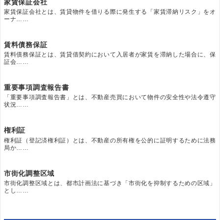
家賃保証会社
家賃保証会社とは、賃貸物件を借りる際に発生する「家賃滞納リスク」をオ
ーナ……
賃料債務保証
賃料債務保証とは、賃貸借契約において入居者が家賃を滞納した場合に、保
証会……
重要事項調査報告書
「重要事項調査報告書」とは、不動産売買において物件の安全性や法令遵守
状況……
権利証
権利証（登記済権利証）とは、不動産の所有権を公的に証明するために法務
局か……
市街化調整区域
市街化調整区域とは、都市計画法に基づき「市街化を抑制するための区域」
とし……