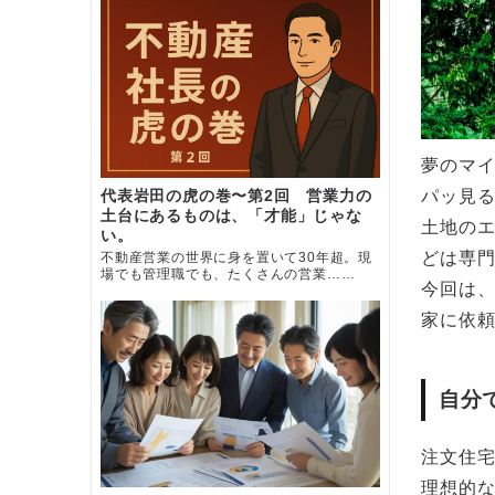
夢のマ
代表岩田の虎の巻〜第2回 営業力の
パッ見
土台にあるものは、「才能」じゃな
土地の
い。
どは専
不動産営業の世界に身を置いて30年超。現
場でも管理職でも、たくさんの営業……
今回は
家に依
自分
注文住
理想的