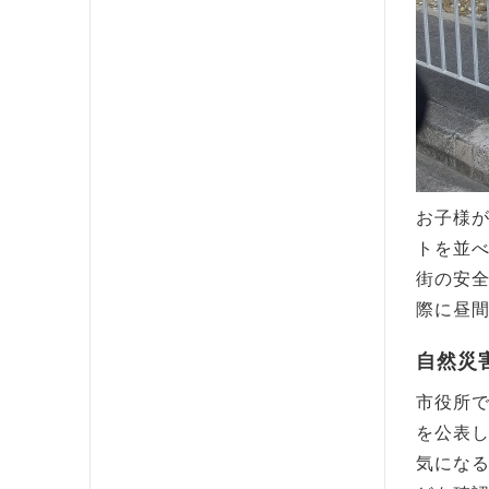
お子様
トを並
街の安
際に昼
自然災
市役所
を公表
気にな