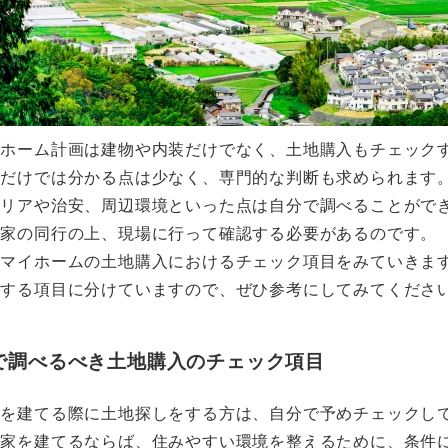
イホーム計画は建物や内装だけでなく、土地購入もチェック
るだけでは分かる点は少なく、専門的な判断も求められます
エリアや治安、周辺環境といった点は自分で調べることがで
門家の同行の上、現場に行って確認する必要があるのです。
、マイホームの土地購入におけるチェック項目をみていきま
頼する項目に分けていますので、ぜひ参考にしてみてくださ
で調べるべき土地購入のチェック項目
宅を建てる際に土地探しをする方は、自分で予めチェックし
な家を建てるならば、住みやすい環境を整えるために、条件