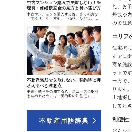
中古マンション購入で失敗しない！管
た、お
理費・修繕積立金の見方と賢い選び方
中古マンションを購入する際、多くの方が
外観や
「間取り」や「立地」「価格」などに……
ので注
エリア
住宅街
すでに
商業施
ットで
不動産売却で失敗しない！契約時に押
一方で
さえるべき注意点
ります
中古不動産を売却する際、スムーズに取引
を進めるためには「契約時の注意点」……
土地探
してお
利便性
不動産用語辞典
どんな