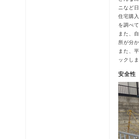
ニなど
住宅購
を調べ
また、
所が分
また、
ックし
安全性