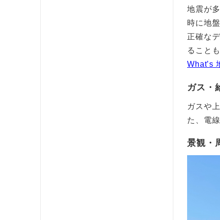
地震が
時に地
正確な
ること
What
ガス・
ガスや
た、電
景観・