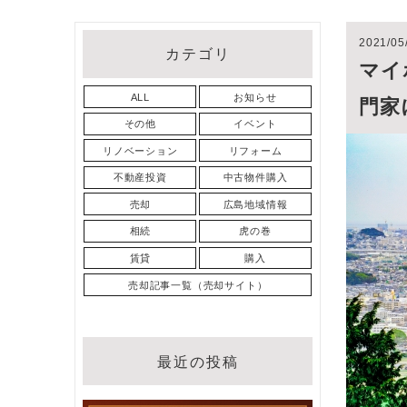
2021/05
カテゴリ
マイ
ALL
お知らせ
門家
その他
イベント
リノベーション
リフォーム
不動産投資
中古物件購入
売却
広島地域情報
相続
虎の巻
賃貸
購入
売却記事一覧（売却サイト）
最近の投稿