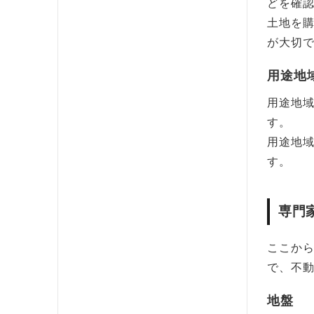
どを確
土地を
が大切
用途地
用途地
す。
用途地
す。
専門
ここか
で、不
地盤