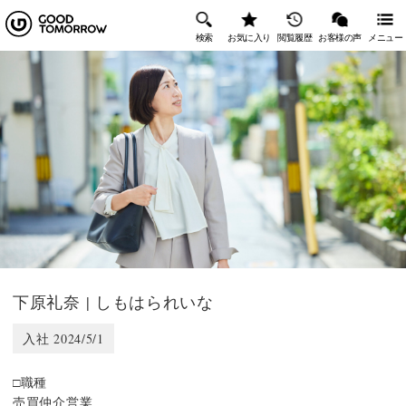
検索
お気に入り
閲覧履歴
お客様の声
メニュー
下原礼奈 | しもはられいな
入社 2024/5/1
□職種
売買仲介営業