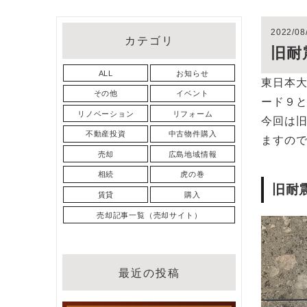
2022/08
カテゴリ
旧耐
ALL
お知らせ
東日本
その他
イベント
ード９
リノベーション
リフォーム
今回は
不動産投資
中古物件購入
ますの
売却
広島地域情報
相続
虎の巻
旧耐
賃貸
購入
売却記事一覧（売却サイト）
最近の投稿