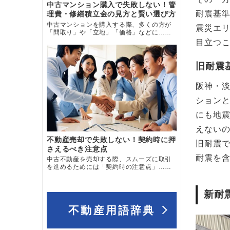
中古マンション購入で失敗しない！管
耐震基準
理費・修繕積立金の見方と賢い選び方
中古マンションを購入する際、多くの方が
震災エリ
「間取り」や「立地」「価格」などに……
目立つ
旧耐震
阪神・
ション
にも地
えない
不動産売却で失敗しない！契約時に押
旧耐震
さえるべき注意点
耐震を
中古不動産を売却する際、スムーズに取引
を進めるためには「契約時の注意点」……
新耐
不動産用語辞典