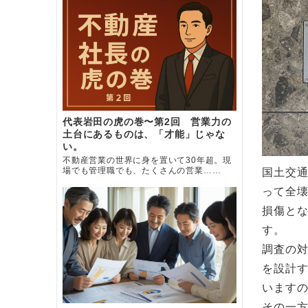
代表岩田の虎の巻〜第2回 営業力の
土台にあるものは、「才能」じゃな
い。
不動産営業の世界に身を置いて30年超。現
場でも管理職でも、たくさんの営業……
国土交
って全壊
損傷と
す。
調査の
を設計
います
その一