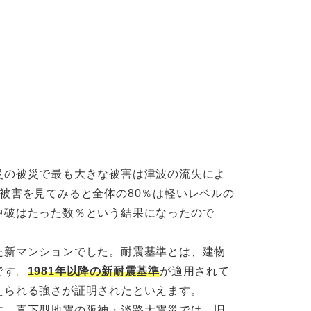
災の被災で最も大きな被害は津波の流失によ
被害を見てみると全体の80％は軽いレベルの
中破はたった数％という結果になったので
た新マンションでした。耐震基準とは、建物
です。
1981年以降の新耐震基準
が適用されて
えられる強さが証明されたといえます。
す。直下型地震の阪神・淡路大震災では、旧