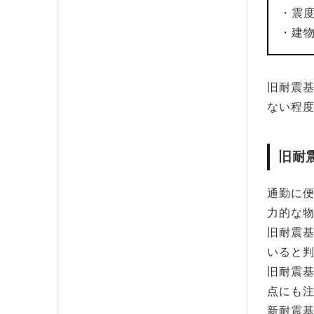
・震
・建
旧耐震基
ない程
旧耐
通勤に便
力的な
旧耐震
いると
旧耐震
点にも
新耐震