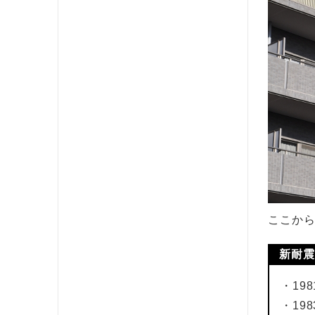
ここか
新耐震
・19
・19