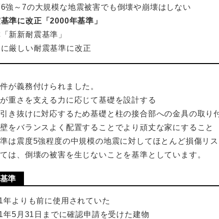
度6強～7の大規模な地震被害でも倒壊や崩壊はしない
基準に改正「2000年基準」
称「新新耐震基準」
らに厳しい耐震基準に改正
条件が義務付けられました。
盤が重さを支える力に応じて基礎を設計する
の引き抜けに対応するため基礎と柱の接合部への金具の取り
力壁をバランスよく配置することでより頑丈な家にすること
準は震度5強程度の中規模の地震に対してほとんど損傷リス
しては、倒壊の被害を生じないことを基準としています。
基準
81年よりも前に使用されていた
81年5月31日までに確認申請を受けた建物