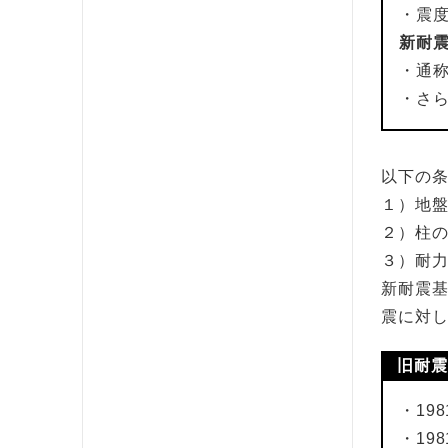
・震
新耐震
・通
・さ
以下の
１）地
２）柱
３）耐
新耐震基
震に対
旧耐震
・19
・19