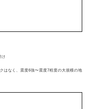
付け
クはなく、震度6強〜震度7程度の大規模の地