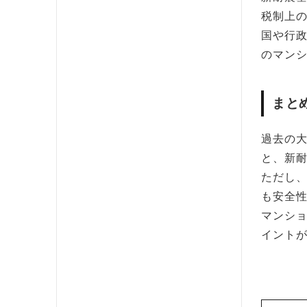
税制上
国や行
のマン
まと
過去の
と、新
ただし
も安全
マンシ
イント