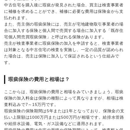
中古住宅を購入後に瑕疵が発見された場合、買主は検査事業者
に補修を求めることができ、補修に必要な費用は保険金から支
払われます。
また、売主側の瑕疵保険には、売主が宅地建物取引事業者の場
合に加入する保険と個人間で売買する場合に加入する「既存住
宅個人間売買瑕疵保険」と呼ばれる保険があります。
売主が検査事業者に瑕疵保険の加入を申請すると、検査事業者
は対象となる中古住宅の検査を実施し、一定の品質が認められ
た場合は、売主は保険に加入して保証されるという仕組みで
す。
瑕疵保険の費用と相場は？
ここからは、瑕疵保険の費用と相場をみていきましょう。瑕疵
保険の加入料金は保険の種類によって異なりますが、相場は検
査料込みで7～15万円です。
瑕疵保険の保険期間は5年または1年となっており、保険金の支
払い上限額は1000万円または500万円が相場です。給排水管路
や給排水設備、電気・ガス設備などに適用されます。