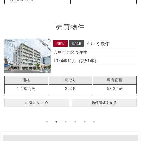
売買物件
中
ドルミ庚午
NEW
SALE
広島市西区庚午中
1974年11月（築51年）
価格
間取り
専有面積
1,490万円
2LDK
58.32m²
お気に入り
物件詳細を見る