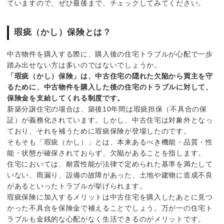
ていますので、ぜひ最後まで、チェックしてみてください。
瑕疵（かし）保険とは？
中古物件を購入する際に、購入後の住宅トラブルが心配で一歩
踏み出せない方は多いのではないでしょうか。
「瑕疵（かし）保険」は、中古住宅の隠れた欠陥から買主を守
るために、中古物件を購入した後の住宅のトラブルに対して、
保険金を支給してくれる制度です。
新築分譲住宅の場合は、築後10年間は瑕疵担保（不具合の保
証）が義務化されています。しかし、中古住宅は対象外となっ
ており、それを補うために瑕疵保険が登場したのです。
そもそも「瑕疵（かし）」とは、本来あるべき機能・品質・性
能・状態が確保されておらず、欠陥があることを指します。
住宅においては、耐震性能が法律で定められた基準を満たして
いない、雨漏り、設備の故障があった、土地や建物に造成不良
があるといったトラブルが挙げられます。
瑕疵保険に加入するメリットは中古住宅を購入したあとに見つ
かった不具合を保険金で補えることでしょう。万が一の住宅ト
ラブルも金銭的な心配がなく生活できるのがメリットです。