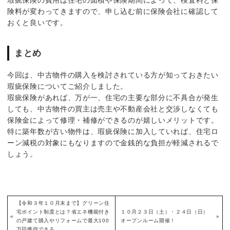
瑕疵保険の費用は住宅の面積や保険期間によって、検査料と保
険料が変わってきますので、申し込む前に保険会社に確認して
おくと良いです。
まとめ
今回は、中古物件の購入を検討されている方が知っておきたい
瑕疵保険についてご紹介しました。
瑕疵保険があれば、万が一、住宅の主要な部分に不具合が発生
しても、中古物件の買主は売主や不動産会社と交渉しなくても
保険金によって修理・補修ができるのが嬉しいメリットです。
特に築年数が古い物件は、瑕疵保険に加入していれば、住宅ロ
ーン減税の対象にもなりますので金銭的な負担が軽減されるで
しょう。
【令和３年１０月末まで】グリーン住
宅ポイント制度とは？省エネ機能付き
１０月２３日（土）・２４日（日）
«
»
の戸建て購入やリフォームで最大100
オープンルーム開催！
万円獲得できる