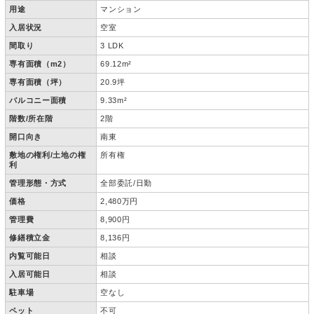
用途
マンション
入居状況
空室
間取り
3 LDK
専有面積（m2）
69.12m²
専有面積（坪）
20.9坪
バルコニー面積
9.33m²
階数/所在階
2階
開口向き
南東
敷地の権利/土地の権
所有権
利
管理形態・方式
全部委託/日勤
価格
2,480万円
管理費
8,900円
修繕積立金
8,136円
内覧可能日
相談
入居可能日
相談
駐車場
空なし
ペット
不可