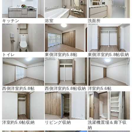
キッチン
浴室
洗面所
トイレ
東側洋室約5.8帖
東側洋室約5.8帖収納
西側洋室約5.8帖
西側洋室約5.8帖収納
洋室約5.6帖
洋室約5.6帖収納
リビング収納
洗濯機置場＆廊下収
納