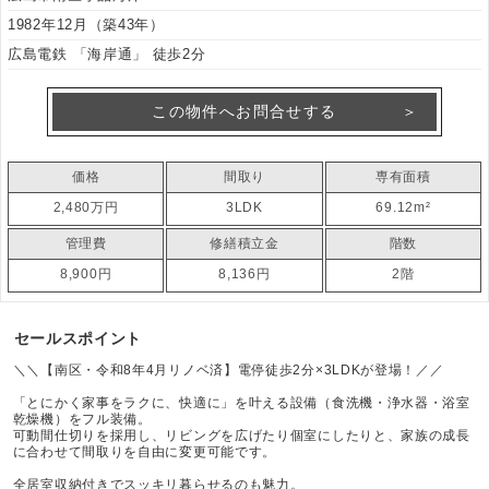
1982年12月（築43年）
広島電鉄 「海岸通」 徒歩2分
この物件へお問合せする
価格
間取り
専有面積
2,480万円
3LDK
69.12m²
管理費
修繕積立金
階数
8,900円
8,136円
2階
セールスポイント
＼＼【南区・令和8年4月リノベ済】電停徒歩2分×3LDKが登場！／／
「とにかく家事をラクに、快適に」を叶える設備（食洗機・浄水器・浴室
乾燥機）をフル装備。
可動間仕切りを採用し、リビングを広げたり個室にしたりと、家族の成長
に合わせて間取りを自由に変更可能です。
全居室収納付きでスッキリ暮らせるのも魅力。