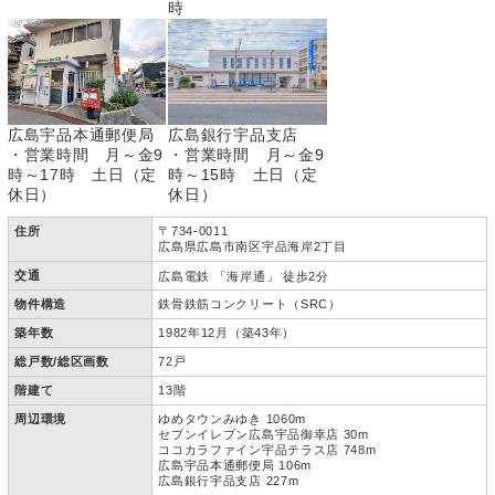
時
広島宇品本通郵便局
広島銀行宇品支店
・営業時間 月～金9
・営業時間 月～金9
時～17時 土日（定
時～15時 土日（定
休日）
休日）
住所
〒734-0011
広島県広島市南区宇品海岸2丁目
交通
広島電鉄 「海岸通」 徒歩2分
物件構造
鉄骨鉄筋コンクリート（SRC）
築年数
1982年12月（築43年）
総戸数/総区画数
72戸
階建て
13階
周辺環境
ゆめタウンみゆき 1060m
セブンイレブン広島宇品御幸店 30m
ココカラファイン宇品テラス店 748m
広島宇品本通郵便局 106m
広島銀行宇品支店 227m