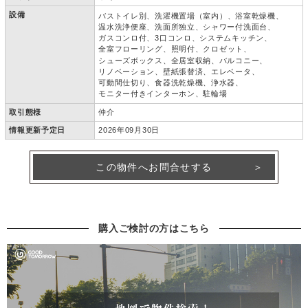
設備
バストイレ別
洗濯機置場（室内）
浴室乾燥機
温水洗浄便座
洗面所独立
シャワー付洗面台
ガスコンロ付
3口コンロ
システムキッチン
全室フローリング
照明付
クロゼット
シューズボックス
全居室収納
バルコニー
リノベーション
壁紙張替済
エレベータ
可動間仕切り
食器洗乾燥機
浄水器
モニター付きインターホン
駐輪場
取引態様
仲介
情報更新予定日
2026年09月30日
この物件へお問合せする
購入ご検討の方はこちら