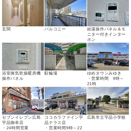
玄関
バルコニー
給湯操作パネル＆モ
ニター付きインター
ホン
浴室換気乾燥暖房機
駐輪場
ゆめタウンみゆき
操作パネル
・営業時間 9時～
21時
セブンイレブン広島
ココカラファイン宇
広島市立宇品小学校
宇品御幸店
品テラス店
・24時間営業
・営業時間9時～22