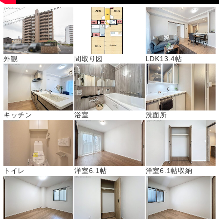
外観
間取り図
LDK13.4帖
キッチン
浴室
洗面所
トイレ
洋室6.1帖
洋室6.1帖収納