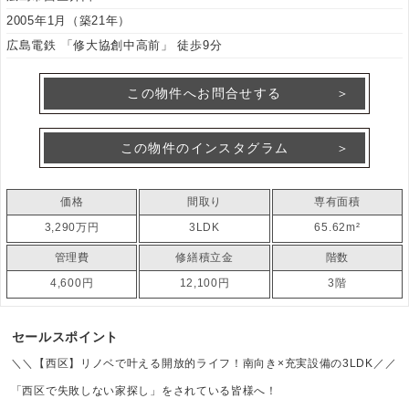
2005年1月（築21年）
広島電鉄 「修大協創中高前」 徒歩9分
この物件へお問合せする
この物件のインスタグラム
価格
間取り
専有面積
3,290万円
3LDK
65.62m²
管理費
修繕積立金
階数
4,600円
12,100円
3階
セールスポイント
＼＼【西区】リノベで叶える開放的ライフ！南向き×充実設備の3LDK／／
「西区で失敗しない家探し」をされている皆様へ！