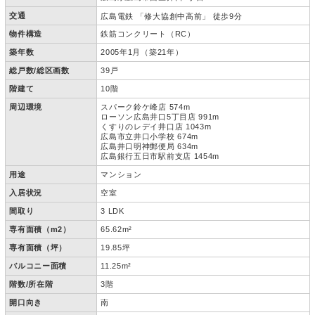
交通
広島電鉄 「修大協創中高前」 徒歩9分
物件構造
鉄筋コンクリート（RC）
築年数
2005年1月（築21年）
総戸数/総区画数
39戸
階建て
10階
周辺環境
スパーク鈴ケ峰店 574m
ローソン広島井口5丁目店 991m
くすりのレデイ井口店 1043m
広島市立井口小学校 674m
広島井口明神郵便局 634m
広島銀行五日市駅前支店 1454m
用途
マンション
入居状況
空室
間取り
3 LDK
専有面積（m2）
65.62m²
専有面積（坪）
19.85坪
バルコニー面積
11.25m²
階数/所在階
3階
開口向き
南