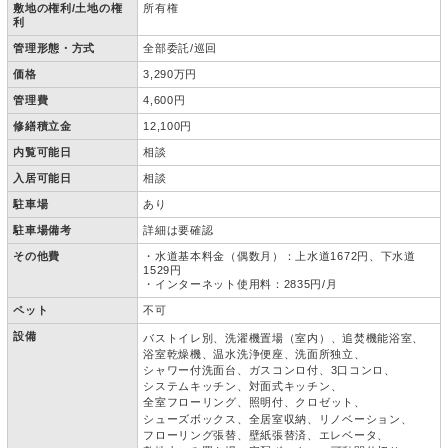
敷地の権利/土地の権
所有権
利
管理形態・方式
全部委託/巡回
価格
3,290万円
管理費
4,600円
修繕積立金
12,100円
内覧可能日
相談
入居可能日
相談
駐車場
あり
駐車場備考
詳細は要確認
その他費
・水道基本料金（偶数月）：上水道1672円、下水道
1529円
・インターネット使用料：2835円/月
ペット
不可
設備
バストイレ別
洗濯機置場（室内）
追焚機能浴室
浴室乾燥機
温水洗浄便座
洗面所独立
シャワー付洗面台
ガスコンロ付
3口コンロ
システムキッチン
対面式キッチン
全室フローリング
照明付
クロゼット
シューズボックス
全居室収納
リノベーション
フローリング張替
壁紙張替済
エレベータ