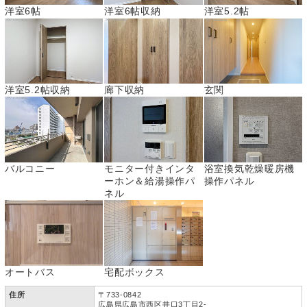
洋室6帖
洋室6帖収納
洋室5.2帖
洋室5.2帖収納
廊下収納
玄関
バルコニー
モニター付きインタ
浴室換気乾燥暖房機
ーホン＆給湯操作パ
操作パネル
ネル
オートバス
宅配ボックス
住所
〒733-0842
広島県広島市西区井口3丁目2-