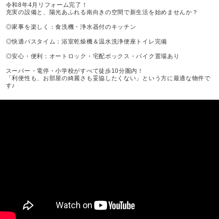
令和8年4月リフォーム完了！
充実の設備と、陽光あふれる南向きの空間で新生活を始めませんか？
◎家事を楽しく：食洗機・浄水器付のキッチン
◎快適バスタイム：浴室乾燥機＆温水洗浄便座トイレ完備
◎安心・便利：オートロック・宅配ボックス・バイク置場あり
スーパー・電停・小学校がすべて徒歩10分圏内！
「利便性も、お部屋の綺麗さも妥協したくない」という方に最適な物件で
す♪