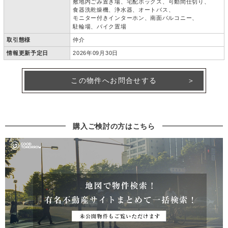
敷地内ごみ置き場
宅配ボックス
可動間仕切り
食器洗乾燥機
浄水器
オートバス
モニター付きインターホン
南面バルコニー
駐輪場
バイク置場
取引態様
仲介
情報更新予定日
2026年09月30日
この物件へお問合せする
購入ご検討の方はこちら