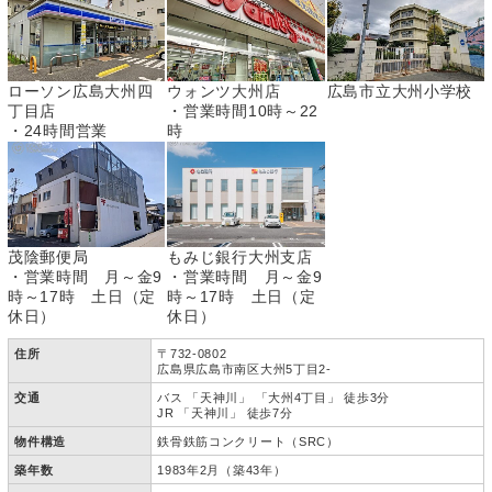
ローソン広島大州四
ウォンツ大州店
広島市立大州小学校
丁目店
・営業時間10時～22
・24時間営業
時
茂陰郵便局
もみじ銀行大州支店
・営業時間 月～金9
・営業時間 月～金9
時～17時 土日（定
時～17時 土日（定
休日）
休日）
住所
〒732-0802
広島県広島市南区大州5丁目2-
交通
バス 「天神川」 「大州4丁目」 徒歩3分
JR 「天神川」 徒歩7分
物件構造
鉄骨鉄筋コンクリート（SRC）
築年数
1983年2月（築43年）