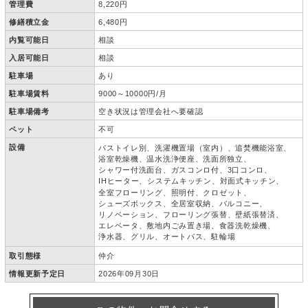
管理費
8,220円
修繕積立金
6,480円
内覧可能日
相談
入居可能日
相談
駐車場
あり
駐車場賃料
9000～10000円/月
駐車場備考
空き状況は管理会社へ要確認
ペット
不可
設備
バストイレ別
洗濯機置場（室内）
追焚機能浴室
浴室乾燥機
温水洗浄便座
洗面所独立
シャワー付洗面台
ガスコンロ付
3口コンロ
IHヒーター
システムキッチン
対面式キッチン
全室フローリング
照明付
クロゼット
シューズボックス
全居室収納
バルコニー
リノベーション
フローリング張替
壁紙張替済
エレベータ
敷地内ごみ置き場
食器洗乾燥機
浄水器
グリル
オートバス
駐輪場
取引態様
仲介
情報更新予定日
2026年09月30日