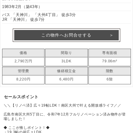
1983年2月（築43年）
バス 「天神川」 「大州4丁目」 徒歩3分
JR 「天神川」 徒歩7分
この物件へお問合せする
価格
間取り
専有面積
2,790万円
3LDK
79.06m²
管理費
修繕積立金
階数
8,220円
6,480円
6階
セールスポイント
＼＼【リノベ済】広々19帖LDK！南区大州で叶える開放感ライフ／／
広島市南区大州5丁目に、令和7年12月フルリノベーション済み物件が登
場しました！
◆ ここが推しポイント！◆
・19.3帖の超広々LDK。