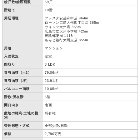
総戸数/総区画数
69戸
階建て
10階
周辺環境
フレスタ安芸府中店 964m
ローソン広島大州四丁目店 365m
ウォンツ大州店 363m
広島市立大州小学校 425m
茂陰郵便局 1116m
もみじ銀行大州支店 855m
用途
マンション
入居状況
空室
間取り
3 LDK
専有面積（m2）
79.06m²
専有面積（坪）
23.91坪
バルコニー面積
10.05m²
階数/所在階
6階
開口向き
南西
敷地の権利/土地の権
所有権
利
管理形態・方式
全部委託/日勤
価格
2,790万円