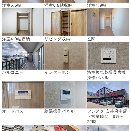
洋室6.5帖
洋室6.5帖収納
洋室4.9帖
洋室4.9帖収納
リビング収納
玄関
バルコニー
インターホン
浴室換気乾燥暖房機
操作パネル
オートバス
給湯操作パネル
フレスタ 安芸府中店
・営業時間 9時～
22時