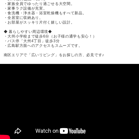
・家族全員でゆったり過ごせる大空間。
・家事ラク設備が充実。
・食洗機・浄水器・浴室乾燥機もすべて新品。
・全居室に収納あり。
・お部屋がスッキリ片付く嬉しい設計。
◆ 暮らしやすい周辺環境◆
・大州小学校まで徒歩6分（お子様の通学も安心！）
・バス停「大州4丁目」徒歩3分
・広島駅方面へのアクセスもスムーズです。
南区エリアで「広いリビング」をお探しの方、必見です♪