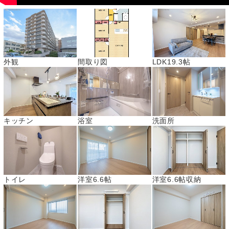
外観
間取り図
LDK19.3帖
キッチン
浴室
洗面所
トイレ
洋室6.6帖
洋室6.6帖収納