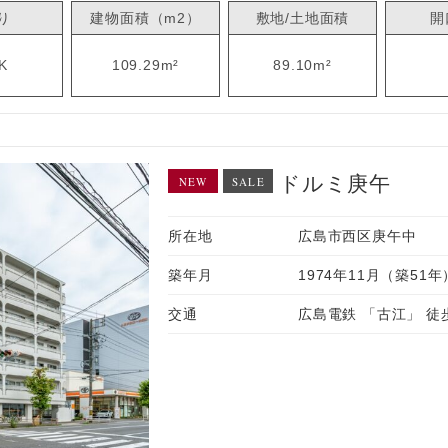
り
建物面積（m2）
敷地/土地面積
開
K
109.29m²
89.10m²
ドルミ庚午
NEW
SALE
所在地
広島市西区庚午中
築年月
1974年11月（築51年
交通
広島電鉄 「古江」 徒