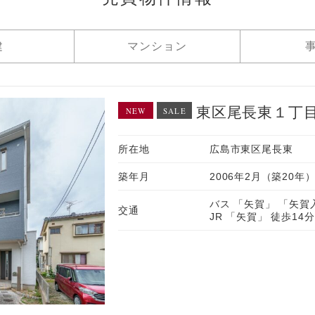
建
マンション
東区尾長東１丁
NEW
SALE
所在地
広島市東区尾長東
築年月
2006年2月（築20年
バス 「矢賀」 「矢賀
交通
JR 「矢賀」 徒歩14分