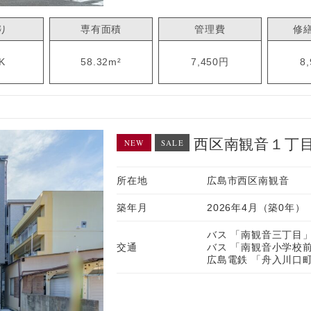
り
専有面積
管理費
修
K
58.32m²
7,450円
8
西区南観音１丁
NEW
SALE
所在地
広島市西区南観音
築年月
2026年4月（築0年）
バス 「南観音三丁目」
交通
バス 「南観音小学校前
広島電鉄 「舟入川口町