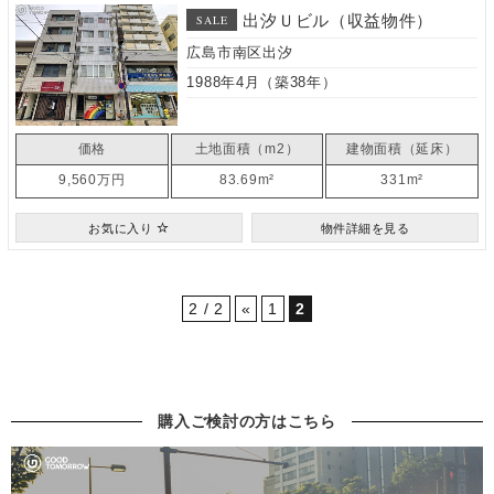
出汐Ｕビル（収益物件）
SALE
広島市南区出汐
1988年4月（築38年）
価格
土地面積（m2）
建物面積（延床）
9,560万円
83.69m²
331m²
お気に入り
物件詳細を見る
2 / 2
«
1
2
購入ご検討の方はこちら