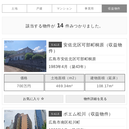
土地
戸建
マンション
事業用
収益物件
14
該当する物件が
件みつかりました。
安佐北区可部町桐原（収益物
SALE
件）
広島市安佐北区可部町桐原
1983年4月（築43年）
価格
土地面積（m2）
建物面積（延床）
700万円
469.34m²
108.17m²
お気に入り
物件詳細を見る
ポエム松川（収益物件）
SALE
広島市南区松川町