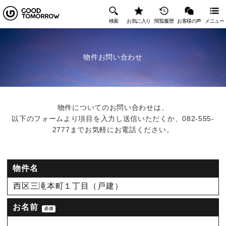
検索
お気に入り
閲覧履歴
お客様の声
メニュー
物件お問い合わせ
物件についてのお問い合わせは、
以下のフォームより項目を入力し送信いただくか、
082-555-
2777
までお気軽にお電話ください。
物件名
西区三滝本町１丁目（戸建）
お名前
必須