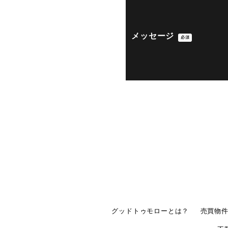
メッセージ
必須
グッドトゥモローとは？
売買物