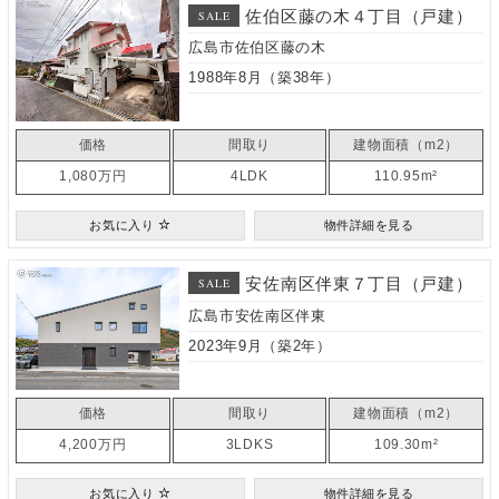
佐伯区藤の木４丁目（戸建）
SALE
広島市佐伯区藤の木
1988年8月（築38年）
価格
間取り
建物面積（m2）
1,080万円
4LDK
110.95m²
お気に入り
物件詳細を見る
安佐南区伴東７丁目（戸建）
SALE
広島市安佐南区伴東
2023年9月（築2年）
価格
間取り
建物面積（m2）
4,200万円
3LDKS
109.30m²
お気に入り
物件詳細を見る