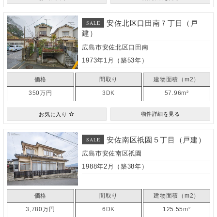
安佐北区口田南７丁目（戸
SALE
建）
広島市安佐北区口田南
1973年1月（築53年）
価格
間取り
建物面積（m2）
350万円
3DK
57.96m²
お気に入り
物件詳細を見る
安佐南区祇園５丁目（戸建）
SALE
広島市安佐南区祇園
1988年2月（築38年）
価格
間取り
建物面積（m2）
3,780万円
6DK
125.55m²