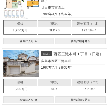
建）
廿日市市宮園上
1989年3月（築37年）
価格
間取り
建物面積（m2）
2,950万円
3LDKS
122.16m²
お気に入り
物件詳細を見る
西区三滝本町１丁目（戸建）
SALE
広島市西区三滝本町
1987年7月（築39年）
価格
間取り
建物面積（m2）
1,200万円
5DK
87.21m²
お気に入り
物件詳細を見る