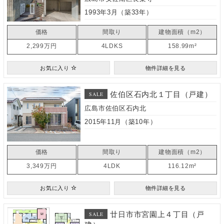
1993年3月（築33年）
価格
間取り
建物面積（m2）
2,299万円
4LDKS
158.99m²
お気に入り
物件詳細を見る
佐伯区石内北１丁目（戸建）
SALE
広島市佐伯区石内北
2015年11月（築10年）
価格
間取り
建物面積（m2）
3,349万円
4LDK
116.12m²
お気に入り
物件詳細を見る
廿日市市宮園上４丁目（戸
SALE