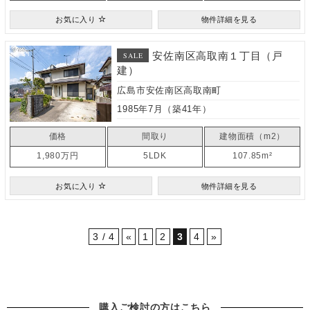
お気に入り
物件詳細を見る
安佐南区高取南１丁目（戸
SALE
建）
広島市安佐南区高取南町
1985年7月（築41年）
価格
間取り
建物面積（m2）
1,980万円
5LDK
107.85m²
お気に入り
物件詳細を見る
3 / 4
«
1
2
3
4
»
購入ご検討の方はこちら